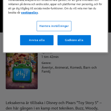
tillhandahålla, analysera och förbättra våra tjänster, för att göra innehållet och
reklamen på denna och andra sidor, appar och plattformar mer personlig, och för
Nu på bio
att ge dig tillgång till sociala medie-funktioner. Om du vill veta mer kan du
besöka vår
cookiepolicy
.
SE TRAILER
Hantera inställningar
Avvisa alla
Godkänn alla
Toy Story 5
Speltid:
1 tim 42min
Genre:
Äventyr, Animerat, Komedi, Barn och
Familj
Leksakerna är tillbaka i Disney och Pixars "Toy Story 5" –
den här gången i en kamp mot tekniken. Buzz, Woody,