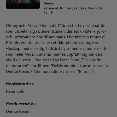
Genre:
Animerat, Komedi, Fantasy, Barn och
Familj
Disney och Pixars "Elementärt" är en helt ny originalfilm,
som utspelar sig i Elementstaden, där eld-, vatten-, jord-
och luftinvånare bor tillsammans. I berättelsen möter vi
Brinnie, en tuff, smart och eldfängd ung kvinna, vars
vänskap med en rolig, lättrörd flyta-med-strömmen-kille
som heter Vadar utmanar hennes uppfattning om den
värld de lever i. Regisserad av Peter Sohn ("Den gode
dinosaurien", kortfilmen "Delvis molnigt"), producerad av
Denise Ream. ("Den gode dinosaurien", "Bilar 2").
Regisserad av
Peter Sohn
Producerad av
Denise Ream