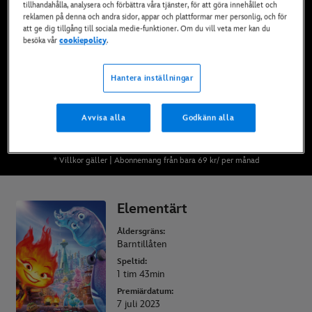
tillhandahålla, analysera och förbättra våra tjänster, för att göra innehållet och
Finns nu på Disney+*, DVD och Blu-Ray och
reklamen på denna och andra sidor, appar och plattformar mer personlig, och för
digitalt
att ge dig tillgång till sociala medie-funktioner. Om du vill veta mer kan du
besöka vår
cookiepolicy
.
SE PÅ DISNEY+
Hantera inställningar
KÖP FILMEN
Avvisa alla
Godkänn alla
* Villkor gäller | Abonnemang från bara 69 kr/ per månad
Elementärt
Åldersgräns:
Barntillåten
Speltid:
1 tim 43min
Premiärdatum:
7 juli 2023