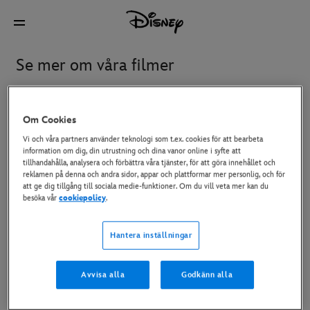
Se mer om våra filmer
Aktuellt
Disney+ och Watch At Home
På bio
Ko
Om Cookies
Vi och våra partners använder teknologi som t.ex. cookies för att bearbeta
information om dig, din utrustning och dina vanor online i syfte att
tillhandahålla, analysera och förbättra våra tjänster, för att göra innehållet och
Avengers: Doomsday
Gatto
reklamen på denna och andra sidor, appar och plattformar mer personlig, och för
att ge dig tillgång till sociala medie-funktioner. Om du vill veta mer kan du
besöka vår
cookiepolicy
.
Hexe: Den Magiska Världen
Ice Age: Kokpunkten
Hantera inställningar
Oasis: Don't Look Back In
Star Wars: The Mandalorian
Avvisa alla
Godkänn alla
Anger
and Grogu