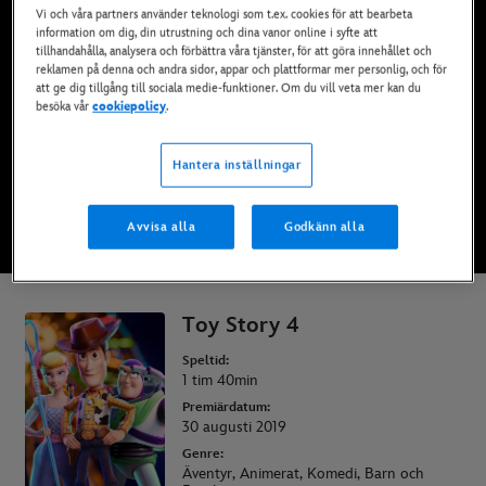
Vi och våra partners använder teknologi som t.ex. cookies för att bearbeta
Finns nu på Disney+*, DVD och Blu-Ray och digital
information om dig, din utrustning och dina vanor online i syfte att
nedladdning
tillhandahålla, analysera och förbättra våra tjänster, för att göra innehållet och
reklamen på denna och andra sidor, appar och plattformar mer personlig, och för
att ge dig tillgång till sociala medie-funktioner. Om du vill veta mer kan du
besöka vår
cookiepolicy
.
SE PÅ DISNEY+
Hantera inställningar
KÖP FILMEN
Avvisa alla
Godkänn alla
* Villkor gäller | Abonnemang från bara 69 kr/ per månad
Toy Story 4
Speltid:
1 tim 40min
Premiärdatum:
30 augusti 2019
Genre:
Äventyr, Animerat, Komedi, Barn och