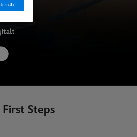
änn alla
italt
 First Steps