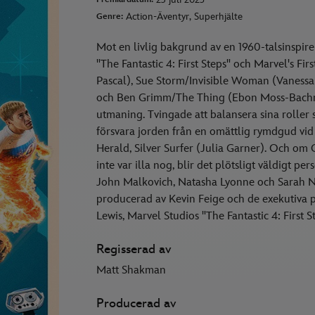
Action-Äventyr, Superhjälte
Genre:
Mot en livlig bakgrund av en 1960-talsinspirer
"The Fantastic 4: First Steps" och Marvel's Fi
Pascal), Sue Storm/Invisible Woman (Vaness
och Ben Grimm/The Thing (Ebon Moss-Bachrac
utmaning. Tvingade att balansera sina roller 
försvara jorden från en omättlig rymdgud vi
Herald, Silver Surfer (Julia Garner). Och om 
inte var illa nog, blir det plötsligt väldigt p
John Malkovich, Natasha Lyonne och Sarah Ni
producerad av Kevin Feige och de exekutiva p
Lewis, Marvel Studios "The Fantastic 4: First S
Regisserad av
Matt Shakman
Producerad av