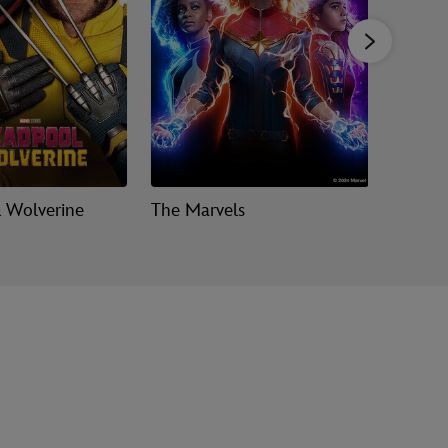
 Wolverine
The Marvels
Guardia
Volume