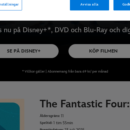
nställningar
Avvisa alla
Godk
s nu på Disney+*, DVD och Blu-Ray och dig
SE PÅ DISNEY+
KÖP FILMEN
* Villkor gäller | Abonnemang från bara 69 kr/ per månad
The Fantastic Four:
11
Åldersgräns:
1 tim 55min
Speltid:
23 juli 2025
Premiärdatum: