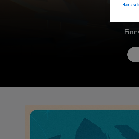
Hantera i
Finn