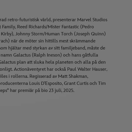
ad retro-futuristisk värld, presenterar Marvel Studios
rst Family, Reed Richards/Mister Fantastic (Pedro
a Kirby), Johnny Storm/Human Torch (Joseph Quinn)
h) när de möter sin hittills mest skrämmande
som hjältar med styrkan av sitt familjeband, måste de
d namn Galactus (Ralph Ineson) och hans gåtfulla
Galactus plan att sluka hela planeten och alla på den
ersonligt. Actionäventyret har också Paul Walter Hauser,
les i rollerna. Regisserad av Matt Shakman,
roducenterna Louis D’Esposito, Grant Curtis och Tim
teps" har premiär på bio 23 juli, 2025.