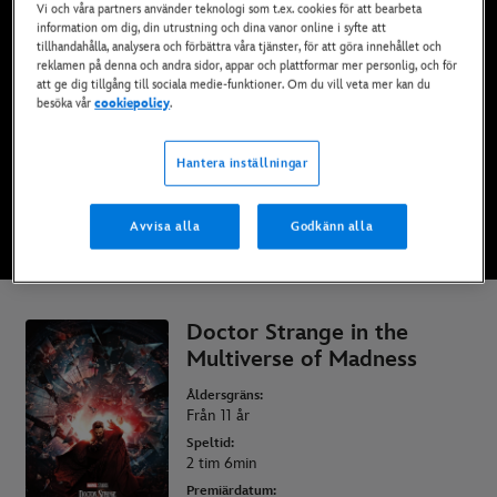
Vi och våra partners använder teknologi som t.ex. cookies för att bearbeta
Finns nu på Disney+*, DVD och Blu-Ray och
information om dig, din utrustning och dina vanor online i syfte att
digitalt
tillhandahålla, analysera och förbättra våra tjänster, för att göra innehållet och
reklamen på denna och andra sidor, appar och plattformar mer personlig, och för
att ge dig tillgång till sociala medie-funktioner. Om du vill veta mer kan du
besöka vår
cookiepolicy
.
SE PÅ DISNEY+
Hantera inställningar
KÖP FILMEN
Avvisa alla
Godkänn alla
* Villkor gäller | Abonnemang från bara 69 kr/ per månad
Doctor Strange in the
Multiverse of Madness
Åldersgräns:
Från 11 år
Speltid:
2 tim 6min
Premiärdatum: