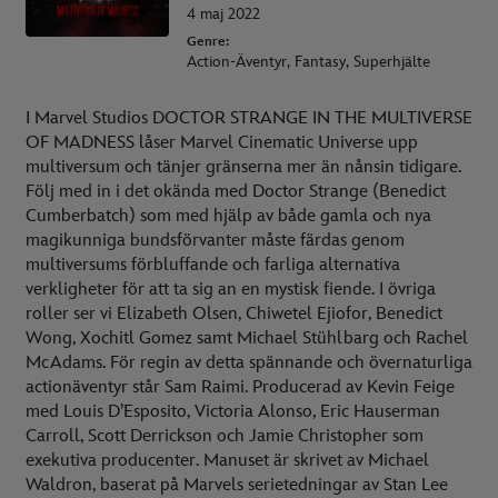
4 maj 2022
Genre:
Action-Äventyr, Fantasy, Superhjälte
I Marvel Studios DOCTOR STRANGE IN THE MULTIVERSE
OF MADNESS låser Marvel Cinematic Universe upp
multiversum och tänjer gränserna mer än nånsin tidigare.
Följ med in i det okända med Doctor Strange (Benedict
Cumberbatch) som med hjälp av både gamla och nya
magikunniga bundsförvanter måste färdas genom
multiversums förbluffande och farliga alternativa
verkligheter för att ta sig an en mystisk fiende. I övriga
roller ser vi Elizabeth Olsen, Chiwetel Ejiofor, Benedict
Wong, Xochitl Gomez samt Michael Stühlbarg och Rachel
McAdams. För regin av detta spännande och övernaturliga
actionäventyr står Sam Raimi. Producerad av Kevin Feige
med Louis D’Esposito, Victoria Alonso, Eric Hauserman
Carroll, Scott Derrickson och Jamie Christopher som
exekutiva producenter. Manuset är skrivet av Michael
Waldron, baserat på Marvels serietedningar av Stan Lee