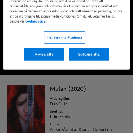
information om dig, din utrustning och dina vanor online i syfte att
Finns nu på Disney+*, DVD och Blu-Ray och
tillhandahålla, analysera och förbättra våra tjänster, för att göra innehållet och
reklamen på denna och andra sidor, appar och plattformar mer personlig, och för
digitalt
att ge dig tillgång till sociala medie-funktioner. Om du vill veta mer kan du
besöka vår
cookiepolicy
.
SE PÅ DISNEY+
Hantera inställningar
KÖP FILMEN
Avvisa alla
Godkänn alla
* Villkor gäller | Abonnemang från bara 69 kr/ per månad
Mulan (2020)
Åldersgräns:
Från 11 år
Speltid:
1 tim 55min
Genre:
Action-Äventyr, Drama, Live-action