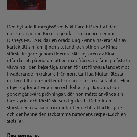
Den hyllade filmregissören Niki Caro blåser liv i den
episka sagan om Kinas legendariska krigare genom
Disneys MULAN, där en orädd ung kvinna riskerar allt av
kärlek till sin familj och sitt land, och blir en av Kinas
största krigare genom tiderna. När kejsaren av Kina
utfärdar ett påbud om att en man från varje familj måste ta
värvning i den kejserliga armén för att försvara landet mot
invaderande inkräktare från norr, tar Hua Mulan, äldsta
dottern till en respekterad krigare, sin sjuke fars plats. Hon
utger sig för att vara man och kallar sig Hua Jun. Hon
genomgår svåra prövningar, där hon måste använda sin
inre styrka och förstå sin verkliga kraft. Det blir en
storslagen resa som förvandlar henne till aktad krigare
och ger henne den tacksamma nationens respekt...och en
stolt far.
Regisserad av