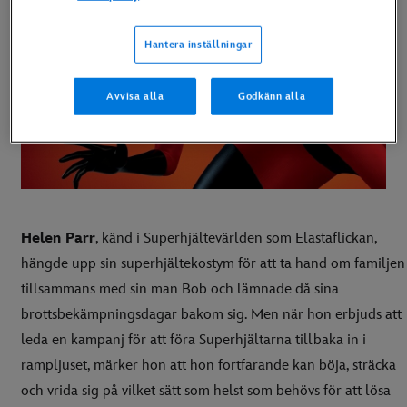
Hantera inställningar
Avvisa alla
Godkänn alla
Helen Parr
, känd i Superhjältevärlden som Elastaflickan,
hängde upp sin superhjältekostym för att ta hand om familjen
tillsammans med sin man Bob och lämnade då sina
brottsbekämpningsdagar bakom sig. Men när hon erbjuds att
leda en kampanj för att föra Superhjältarna tillbaka in i
rampljuset, märker hon att hon fortfarande kan böja, sträcka
och vrida sig på vilket sätt som helst som behövs för att lösa