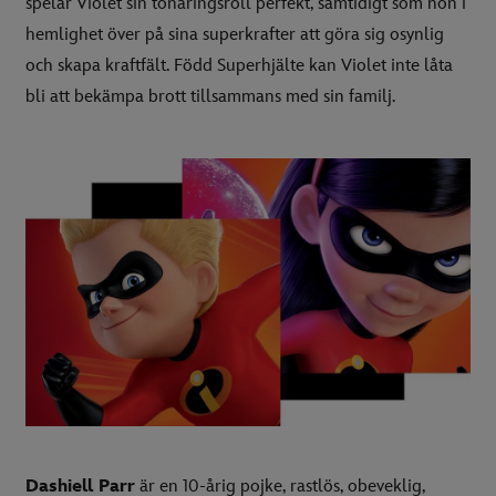
spelar Violet sin tonåringsroll perfekt, samtidigt som hon i
hemlighet över på sina superkrafter att göra sig osynlig
och skapa kraftfält. Född Superhjälte kan Violet inte låta
bli att bekämpa brott tillsammans med sin familj.
Dashiell Parr
är en 10-årig pojke, rastlös, obeveklig,