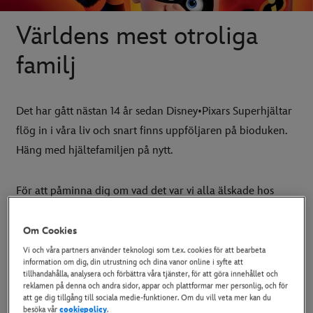
Världens mest otroliga
familj
Det har gått nästan 14 år sedan Disney•Pixars Superhjältar
flög in i våra liv och snart finns uppföljaren på bioduken.
Häng med hjältefamiljen på nytt.
För att påminna dig om vad det var vi alla älskade hos
Superhjältefamiljen och förbereda oss för
Superhjältarna
2
har vi sammanställt en lista över den brottsbekämpande
Om Cookies
familjen och deras superkrafter.
Vi och våra partners använder teknologi som t.ex. cookies för att bearbeta
information om dig, din utrustning och dina vanor online i syfte att
tillhandahålla, analysera och förbättra våra tjänster, för att göra innehållet och
reklamen på denna och andra sidor, appar och plattformar mer personlig, och för
att ge dig tillgång till sociala medie-funktioner. Om du vill veta mer kan du
besöka vår
cookiepolicy
.