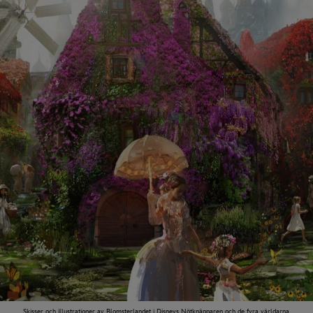
Skisser och illustrationer av Blomsterlandet i Disneys Nötknäpparen och de fyra världarna.