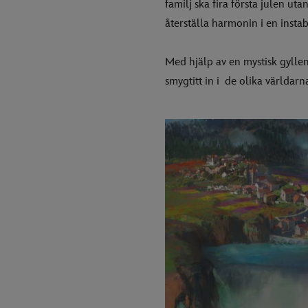
familj ska fira första julen u
återställa harmonin i en instabi
Med hjälp av en mystisk gyllene
smygtitt in i de olika världarna