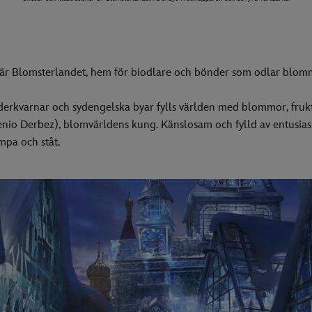
n är Blomsterlandet, hem för biodlare och bönder som odlar blom
derkvarnar och sydengelska byar fylls världen med blommor, fruk
io Derbez), blomvärldens kung. Känslosam och fylld av entusias
pa och ståt.