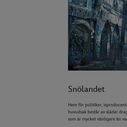
Snölandet
Hem för politiker, isproducent
huvudsak består av slädar dra
som är mycket vänligare än vad