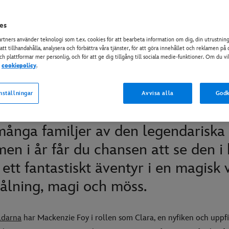
es
artners använder teknologi som t.ex. cookies för att bearbeta information om dig, din utrustnin
 att tillhandahålla, analysera och förbättra våra tjänster, för att göra innehållet och reklamen p
och plattformar mer personlig, och för att ge dig tillgång till sociala medie-funktioner. Om du vi
r
cookiepolicy
.
och de fyra världarna: Utfor
nställningar
Avvisa alla
Godk
 många familjer av den legendariska
n i år får du chansen att se den i 
ett fantastiskt äventyr i en magisk v
rålning, magi och möss.
ldarna
har Mackenzie Foy i rollen som Clara, en nyfiken och uppfi