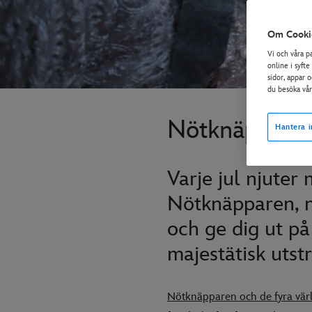
Om Cooki
Vi och våra p
online i syfte
sidor, appar 
du besöka vå
Nötknäpparen 
Hantera i
Varje jul njuter
Nötknäpparen, me
och ge dig ut på 
majestätisk utst
Nötknäpparen och de fyra vär