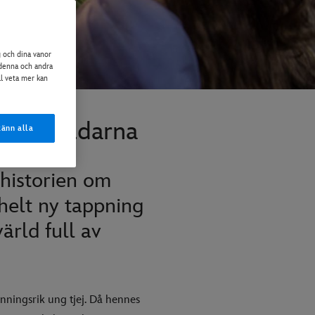
g och dina vanor
å denna och andra
ll veta mer kan
ska världarna
änn alla
 historien om
helt ny tappning
ärld full av
nningsrik ung tjej. Då hennes