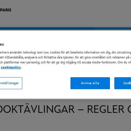
PARIS
es
artners använder teknologi som t.ex. cookies för att bearbeta information om dig, din utrustnin
 att tillhandahålla, analysera och förbättra våra tjänster, för att göra innehållet och reklamen p
och plattformar mer personlig, och för att ge dig tillgång till sociala medie-funktioner. Om du vi
r
cookiepolicy
.
nställningar
Avvisa alla
Godk
OOKTÄVLINGAR – REGLER 