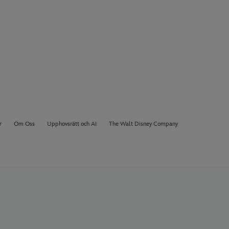
r
Om Oss
Upphovsrätt och AI
The Walt Disney Company