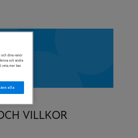
g och dina vanor
å denna och andra
ll veta mer kan
änn alla
OCH VILLKOR