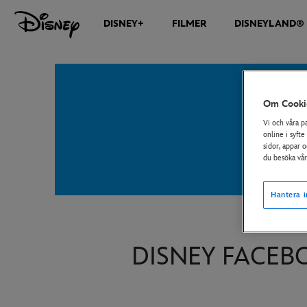
DISNEY+
FILMER
DISNEYLAND® 
Om Cooki
Vi och våra p
online i syfte
sidor, appar 
du besöka vå
Hantera i
DISNEY FACEB